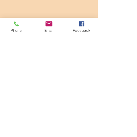
Phone
Email
Facebook
HAUT DE
PAGE
©2023 par Les Maricotais. Fièrement créé
avec Wix.com
Les Maricotais